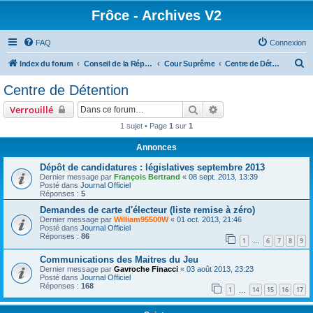
Frôce - Archives V2
FAQ
Connexion
R
Index du forum
Conseil de la République
Cour Suprême
Centre de Détention
e
Centre de Détention
c
Rechercher
Recherche avancée
Verrouillé
h
1 sujet • Page
1
sur
1
e
Annonces
r
c
Dépôt de candidatures : législatives septembre 2013
Dernier message par
François Bertrand
«
08 sept. 2013, 13:39
h
Posté dans
Journal Officiel
Réponses :
5
e
Demandes de carte d'électeur (liste remise à zéro)
r
Dernier message par
William95500W
«
01 oct. 2013, 21:46
Posté dans
Journal Officiel
Réponses :
86
1
6
7
8
9
…
Communications des Maitres du Jeu
Dernier message par
Gavroche Finacci
«
03 août 2013, 23:23
Posté dans
Journal Officiel
Réponses :
168
1
14
15
16
17
…