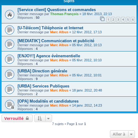
Sujets
[Service client] Questions et commandes
Dernier message par
Thomas François
«
18 févr. 2013, 22:13
Réponses :
50
1
2
3
4
5
6
[U-Télécom] Téléphonie et Internet
Dernier message par
Marc Albus
«
12 févr. 2012, 17:13
[MEDIATIK'] Communication et publicité
Dernier message par
Marc Albus
«
05 févr. 2012, 10:13
Réponses :
4
[ENJOY!] Agence évènementielle
Dernier message par
Marc Albus
«
05 févr. 2012, 10:10
Réponses :
4
[URBA] Direction générale
Dernier message par
Marc Albus
«
05 févr. 2012, 10:01
Réponses :
9
[URBA] Services Publiques
Dernier message par
Marc Albus
«
18 janv. 2012, 20:48
Réponses :
2
[OPA] Modalités et candidatures
Dernier message par
Marc Albus
«
14 janv. 2012, 14:23
Réponses :
4
Verrouillé
7 sujets • Page
1
sur
1
Aller à