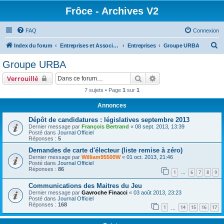
Frôce - Archives V2
FAQ
Connexion
R
Index du forum
Entreprises et Associations
Entreprises
Groupe URBA
e
Groupe URBA
c
Rechercher
Recherche avancée
Verrouillé
h
7 sujets • Page
1
sur
1
e
Annonces
r
c
Dépôt de candidatures : législatives septembre 2013
Dernier message par
François Bertrand
«
08 sept. 2013, 13:39
h
Posté dans
Journal Officiel
Réponses :
5
e
Demandes de carte d'électeur (liste remise à zéro)
r
Dernier message par
William95500W
«
01 oct. 2013, 21:46
Posté dans
Journal Officiel
Réponses :
86
1
6
7
8
9
…
Communications des Maitres du Jeu
Dernier message par
Gavroche Finacci
«
03 août 2013, 23:23
Posté dans
Journal Officiel
Réponses :
168
1
14
15
16
17
…