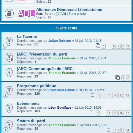
Sujets :
23
Alternative Démocrate Libertarienne
Sous-forum :
[ADL] Zone privée
Sujets :
29
Sujets actifs
La Taverne
Dernier message par
Julian Robson
«
31 juil. 2013, 21:15
Réponses :
81
1
6
7
8
9
…
[ARC] Présentation du parti
Dernier message par
Thomas François
«
13 juil. 2013, 10:53
Réponses :
1
[ARC] Communiqués de l'ARC
Dernier message par
Thomas François
«
12 juil. 2013, 22:37
Réponses :
13
1
2
Programme politique
Dernier message par
Rosalinda Hanke
«
28 juin 2013, 02:06
Réponses :
120
1
10
11
12
13
…
Evènements
Dernier message par
Léon Boniface
«
11 juin 2013, 14:08
Réponses :
163
1
14
15
16
17
…
Statuts du parti
Dernier message par
Thomas François
«
14 mars 2013, 18:51
Réponses :
38
1
2
3
4