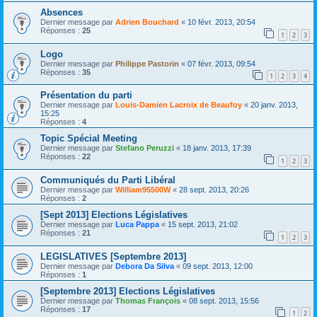
Absences
Dernier message par
Adrien Bouchard
«
10 févr. 2013, 20:54
Réponses :
25
1
2
3
Logo
Dernier message par
Philippe Pastorin
«
07 févr. 2013, 09:54
Réponses :
35
1
2
3
4
Présentation du parti
Dernier message par
Louis-Damien Lacroix de Beaufoy
«
20 janv. 2013,
15:25
Réponses :
4
Topic Spécial Meeting
Dernier message par
Stefano Peruzzi
«
18 janv. 2013, 17:39
Réponses :
22
1
2
3
Communiqués du Parti Libéral
Dernier message par
William95500W
«
28 sept. 2013, 20:26
Réponses :
2
[Sept 2013] Elections Législatives
Dernier message par
Luca Pappa
«
15 sept. 2013, 21:02
Réponses :
21
1
2
3
LEGISLATIVES [Septembre 2013]
Dernier message par
Debora Da Silva
«
09 sept. 2013, 12:00
Réponses :
1
[Septembre 2013] Elections Législatives
Dernier message par
Thomas François
«
08 sept. 2013, 15:56
Réponses :
17
1
2