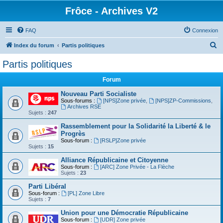
Frôce - Archives V2
FAQ
Connexion
R
Index du forum
Partis politiques
e
Partis politiques
c
Forum
h
e
Nouveau Parti Socialiste
Sous-forums :
[NPS]Zone privée
,
[NPS]ZP-Commissions
,
r
Archives RSE
Sujets :
247
c
Rassemblement pour la Solidarité la Liberté & le
h
Progrès
Sous-forum :
[RSLP]Zone privée
e
Sujets :
15
r
Alliance Républicaine et Citoyenne
Sous-forum :
[ARC] Zone Privée - La Flèche
Sujets :
23
Parti Libéral
Sous-forum :
[PL] Zone Libre
Sujets :
7
Union pour une Démocratie Républicaine
Sous-forum :
[UDR] Zone privée