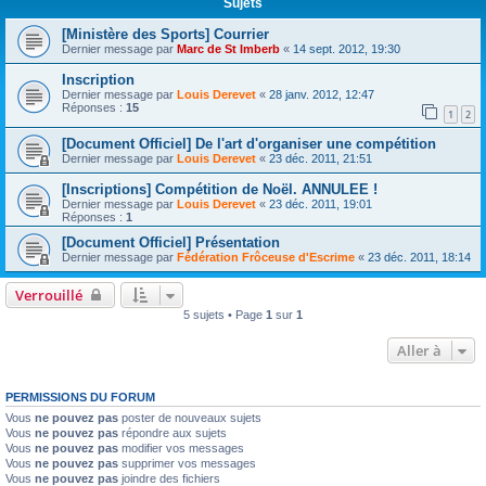
Sujets
[Ministère des Sports] Courrier
Dernier message par
Marc de St Imberb
«
14 sept. 2012, 19:30
Inscription
Dernier message par
Louis Derevet
«
28 janv. 2012, 12:47
Réponses :
15
1
2
[Document Officiel] De l'art d'organiser une compétition
Dernier message par
Louis Derevet
«
23 déc. 2011, 21:51
[Inscriptions] Compétition de Noël. ANNULEE !
Dernier message par
Louis Derevet
«
23 déc. 2011, 19:01
Réponses :
1
[Document Officiel] Présentation
Dernier message par
Fédération Frôceuse d'Escrime
«
23 déc. 2011, 18:14
Verrouillé
5 sujets • Page
1
sur
1
Aller à
PERMISSIONS DU FORUM
Vous
ne pouvez pas
poster de nouveaux sujets
Vous
ne pouvez pas
répondre aux sujets
Vous
ne pouvez pas
modifier vos messages
Vous
ne pouvez pas
supprimer vos messages
Vous
ne pouvez pas
joindre des fichiers