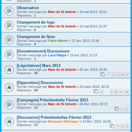
Réponses :
1
Observation
Dernier message par
Marc de St Imberb
«
19 mai 2013, 19:14
Réponses :
1
Changement de logo
Dernier message par
Marc de St Imberb
«
13 mai 2013, 22:37
Réponses :
6
Changement de Nom
Dernier message par
Fabio Martini
«
27 avr. 2013, 11:06
Réponses :
9
[Gouvernement] Discussions
Dernier message par
Luca Pappa
«
15 avr. 2013, 21:13
Réponses :
3
[Législatives] Mars 2013
Dernier message par
Marc de St Imberb
«
05 avr. 2013, 23:43
Réponses :
48
1
2
3
4
5
[Opposition] Discussions
Dernier message par
Marc de St Imberb
«
23 mars 2013, 20:10
Réponses :
94
1
7
8
9
10
…
[Campagne] Présidentielle Février 2013
Dernier message par
Marc de St Imberb
«
25 févr. 2013, 00:37
Réponses :
10
1
2
[Discussion] Présidentielles Février 2013
Dernier message par
Benjamin McGregor
«
12 févr. 2013, 10:26
Réponses :
27
1
2
3