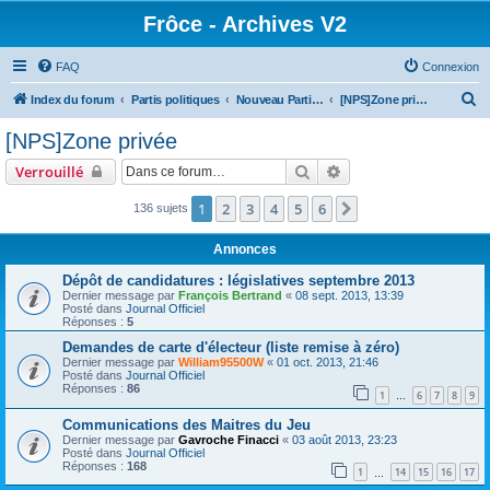
Frôce - Archives V2
FAQ
Connexion
R
Index du forum
Partis politiques
Nouveau Parti Socialiste
[NPS]Zone privée
e
[NPS]Zone privée
c
Rechercher
Recherche avancée
Verrouillé
h
e
1
2
3
4
5
6
Suivante
136 sujets
r
Annonces
c
Dépôt de candidatures : législatives septembre 2013
h
Dernier message par
François Bertrand
«
08 sept. 2013, 13:39
Posté dans
Journal Officiel
e
Réponses :
5
r
Demandes de carte d'électeur (liste remise à zéro)
Dernier message par
William95500W
«
01 oct. 2013, 21:46
Posté dans
Journal Officiel
Réponses :
86
1
6
7
8
9
…
Communications des Maitres du Jeu
Dernier message par
Gavroche Finacci
«
03 août 2013, 23:23
Posté dans
Journal Officiel
Réponses :
168
1
14
15
16
17
…