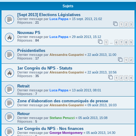
Sujets
[Sept 2013] Elections Législatives
Dernier message par
Luca Pappa
«
15 sept. 2013, 21:02
Réponses :
21
1
2
3
Nouveau PS
Dernier message par
Luca Pappa
«
29 août 2013, 15:12
Réponses :
84
1
6
7
8
9
…
Présidentielles
Dernier message par
Alessandra Gasparini
«
22 août 2013, 11:00
Réponses :
17
1
2
1er Congrès du NPS - Statuts
Dernier message par
Alessandra Gasparini
«
22 août 2013, 10:56
Réponses :
35
1
2
3
4
Retrait
Dernier message par
Luca Pappa
«
13 août 2013, 08:01
Réponses :
7
Zone d'élaboration des communiqués de presse
Dernier message par
Alessandra Gasparini
«
09 août 2013, 16:03
Retour
Dernier message par
Stefano Peruzzi
«
05 août 2013, 15:08
Réponses :
5
1er Congrès du NPS - Nos finances
Dernier message par
George Montgomery
«
05 août 2013, 14:30