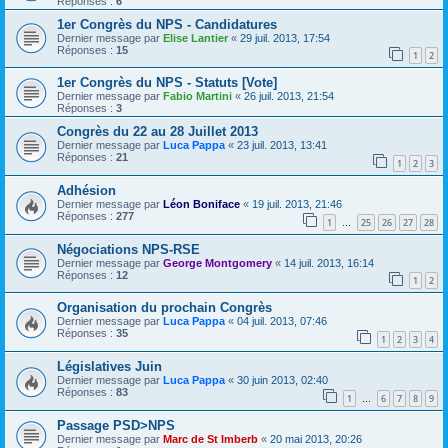
Réponses :
6
1er Congrès du NPS - Candidatures
Dernier message par
Elise Lantier
«
29 juil. 2013, 17:54
Réponses :
15
1
2
1er Congrès du NPS - Statuts [Vote]
Dernier message par
Fabio Martini
«
26 juil. 2013, 21:54
Réponses :
3
Congrès du 22 au 28 Juillet 2013
Dernier message par
Luca Pappa
«
23 juil. 2013, 13:41
Réponses :
21
1
2
3
Adhésion
Dernier message par
Léon Boniface
«
19 juil. 2013, 21:46
Réponses :
277
1
25
26
27
28
…
Négociations NPS-RSE
Dernier message par
George Montgomery
«
14 juil. 2013, 16:14
Réponses :
12
1
2
Organisation du prochain Congrès
Dernier message par
Luca Pappa
«
04 juil. 2013, 07:46
Réponses :
35
1
2
3
4
Législatives Juin
Dernier message par
Luca Pappa
«
30 juin 2013, 02:40
Réponses :
83
1
6
7
8
9
…
Passage PSD>NPS
Dernier message par
Marc de St Imberb
«
20 mai 2013, 20:26