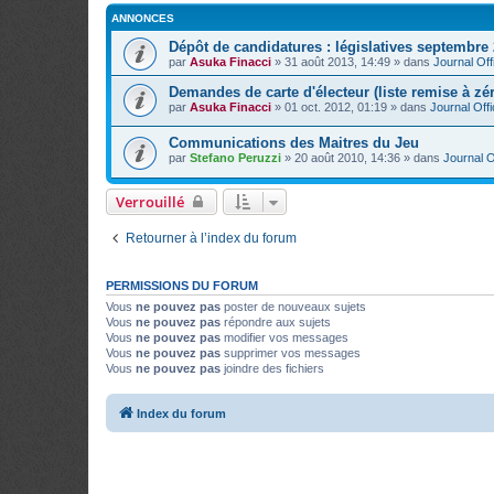
ANNONCES
Dépôt de candidatures : législatives septembre
par
Asuka Finacci
»
31 août 2013, 14:49
» dans
Journal Offi
Demandes de carte d'électeur (liste remise à zé
par
Asuka Finacci
»
01 oct. 2012, 01:19
» dans
Journal Offi
Communications des Maitres du Jeu
par
Stefano Peruzzi
»
20 août 2010, 14:36
» dans
Journal Of
Verrouillé
Retourner à l’index du forum
PERMISSIONS DU FORUM
Vous
ne pouvez pas
poster de nouveaux sujets
Vous
ne pouvez pas
répondre aux sujets
Vous
ne pouvez pas
modifier vos messages
Vous
ne pouvez pas
supprimer vos messages
Vous
ne pouvez pas
joindre des fichiers
Index du forum