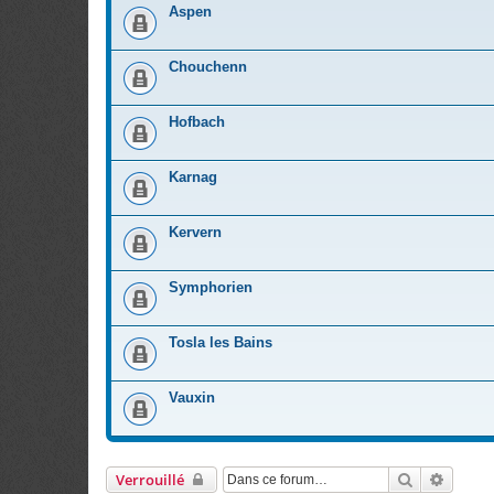
Aspen
Chouchenn
Hofbach
Karnag
Kervern
Symphorien
Tosla les Bains
Vauxin
Rechercher
Recher
Verrouillé