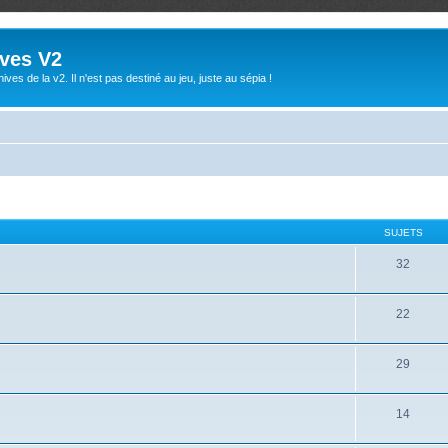
ives V2
ives de la v2. Il n'est pas destiné au jeu, juste au sépia !
SUJETS
32
22
29
14