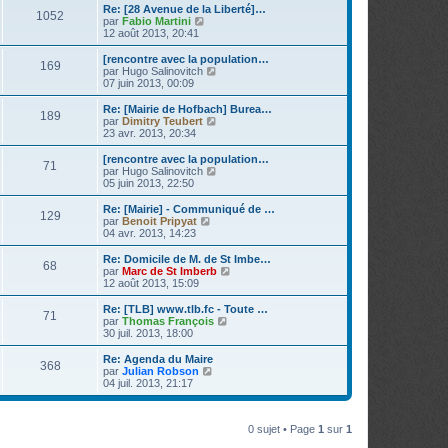
e
e
r
Re: [28 Avenue de la Liberté]…
s
r
1052
r
l
V
par
Fabio Martini
a
m
n
e
o
12 août 2013, 20:41
g
e
i
d
i
e
s
e
e
r
[rencontre avec la population…
s
r
169
r
l
V
par
Hugo Salinovitch
a
m
n
e
o
07 juin 2013, 00:09
g
e
i
d
i
e
s
e
e
r
Re: [Mairie de Hofbach] Burea…
s
r
189
r
l
V
par
Dimitry Teubert
a
m
n
e
o
23 avr. 2013, 20:34
g
e
i
d
i
e
s
e
e
r
[rencontre avec la population…
s
r
71
r
l
V
par
Hugo Salinovitch
a
m
n
e
o
05 juin 2013, 22:50
g
e
i
d
i
e
s
e
e
r
Re: [Mairie] - Communiqué de …
s
r
129
r
l
V
par
Benoit Pripyat
a
m
n
e
o
04 avr. 2013, 14:23
g
e
i
d
i
e
s
e
e
r
Re: Domicile de M. de St Imbe…
s
r
68
r
l
V
par
Marc de St Imberb
a
m
n
e
o
12 août 2013, 15:09
g
e
i
d
i
e
s
e
e
r
Re: [TLB] www.tlb.fc - Toute …
s
r
71
r
l
V
par
Thomas François
a
m
n
e
o
30 juil. 2013, 18:00
g
e
i
d
i
e
s
e
e
r
Re: Agenda du Maire
s
r
368
r
l
V
par
Julian Robson
a
m
n
e
o
04 juil. 2013, 21:17
g
e
i
d
i
e
s
e
e
r
s
r
r
l
a
m
n
0 sujet • Page
1
sur
1
e
g
e
i
d
e