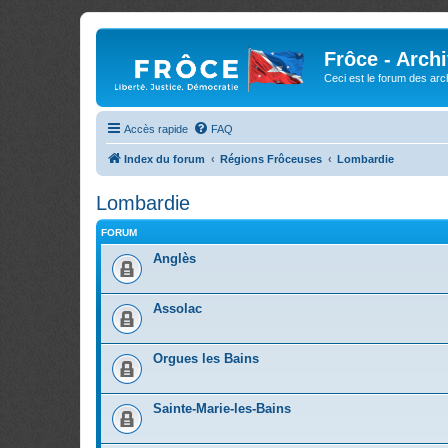
Frôce - Arch
Ceci est le forum des arch
Accès rapide
FAQ
Index du forum
Régions Frôceuses
Lombardie
Lombardie
FORUM
Anglès
Assolac
Orgues les Bains
Sainte-Marie-les-Bains