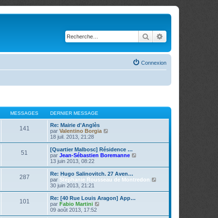
Rechercher
Recherche avancé
Connexion
MESSAGES
DERNIER MESSAGE
Re: Mairie d'Anglès
141
V
par
Valentino Borgia
o
18 juil. 2013, 21:28
i
r
[Quartier Malbosc] Résidence …
51
l
V
par
Jean-Sébastien Boremanne
e
o
13 juin 2013, 08:22
d
i
e
r
Re: Hugo Salinovitch. 27 Aven…
287
r
l
V
par
Stephanie Rousseau de Montredon
n
e
o
30 juin 2013, 21:21
i
d
i
e
e
r
Re: [40 Rue Louis Aragon] App…
r
101
r
l
V
par
Fabio Martini
m
n
e
o
09 août 2013, 17:52
e
i
d
i
s