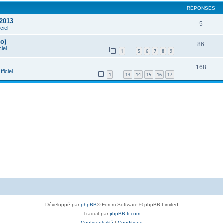
RÉPONSES
 2013
5
ciel
ro)
86
ciel
1
5
6
7
8
9
…
168
ficiel
1
13
14
15
16
17
…
Développé par
phpBB
® Forum Software © phpBB Limited
Traduit par
phpBB-fr.com
Confidentialité
|
Conditions