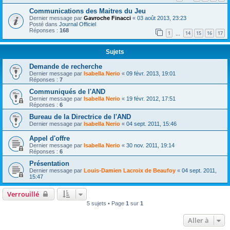
Communications des Maitres du Jeu
Dernier message par
Gavroche Finacci
«
03 août 2013, 23:23
Posté dans
Journal Officiel
Réponses :
168
1
14
15
16
17
…
Sujets
Demande de recherche
Dernier message par
Isabella Nerio
«
09 févr. 2013, 19:01
Réponses :
7
Communiqués de l'AND
Dernier message par
Isabella Nerio
«
19 févr. 2012, 17:51
Réponses :
6
Bureau de la Directrice de l'AND
Dernier message par
Isabella Nerio
«
04 sept. 2011, 15:46
Appel d'offre
Dernier message par
Isabella Nerio
«
30 nov. 2011, 19:14
Réponses :
6
Présentation
Dernier message par
Louis-Damien Lacroix de Beaufoy
«
04 sept. 2011,
15:47
Verrouillé
5 sujets • Page
1
sur
1
Aller à