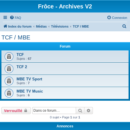
Frôce - Archives V2
FAQ
Connexion
R
Index du forum
Médias
Télévisions
TCF / MBE
e
TCF / MBE
c
Forum
h
e
TCF
Sujets :
67
r
TCF 2
c
h
MBE TV Sport
e
Sujets :
7
r
MBE TV Music
Sujets :
6
Rechercher
Recherche avancée
Verrouillé
0 sujet • Page
1
sur
1
Annonces