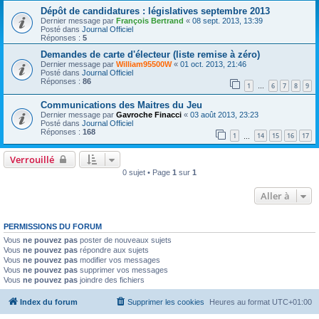
Dépôt de candidatures : législatives septembre 2013
Dernier message par
François Bertrand
«
08 sept. 2013, 13:39
Posté dans
Journal Officiel
Réponses :
5
Demandes de carte d'électeur (liste remise à zéro)
Dernier message par
William95500W
«
01 oct. 2013, 21:46
Posté dans
Journal Officiel
Réponses :
86
1
6
7
8
9
…
Communications des Maitres du Jeu
Dernier message par
Gavroche Finacci
«
03 août 2013, 23:23
Posté dans
Journal Officiel
Réponses :
168
1
14
15
16
17
…
Verrouillé
0 sujet • Page
1
sur
1
Aller à
PERMISSIONS DU FORUM
Vous
ne pouvez pas
poster de nouveaux sujets
Vous
ne pouvez pas
répondre aux sujets
Vous
ne pouvez pas
modifier vos messages
Vous
ne pouvez pas
supprimer vos messages
Vous
ne pouvez pas
joindre des fichiers
Index du forum
Supprimer les cookies
Heures au format
UTC+01:00