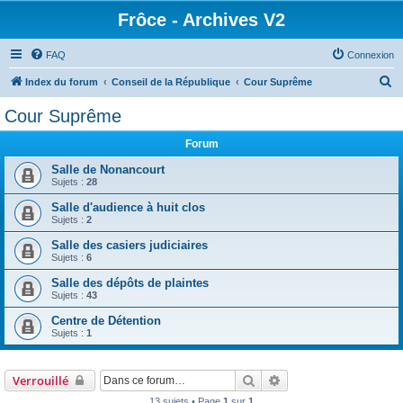
Frôce - Archives V2
FAQ
Connexion
R
Index du forum
Conseil de la République
Cour Suprême
e
Cour Suprême
c
Forum
h
e
Salle de Nonancourt
Sujets :
28
r
Salle d'audience à huit clos
c
Sujets :
2
h
Salle des casiers judiciaires
e
Sujets :
6
r
Salle des dépôts de plaintes
Sujets :
43
Centre de Détention
Sujets :
1
Rechercher
Recherche avancée
Verrouillé
13 sujets • Page
1
sur
1