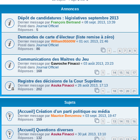
Annonces
Dépôt de candidatures : législatives septembre 2013
Dernier message par
François Bertrand
«
08 sept. 2013, 13:39
Posté dans
Journal Officiel
Réponses :
5
Demandes de carte d'électeur (liste remise à zéro)
Dernier message par
William95500W
«
01 oct. 2013, 21:46
Posté dans
Journal Officiel
Réponses :
86
1
6
7
8
9
…
Communications des Maitres du Jeu
Dernier message par
Gavroche Finacci
«
03 août 2013, 23:23
Posté dans
Journal Officiel
Réponses :
168
1
14
15
16
17
…
Registre des décisions de la Cour Suprême
Dernier message par
Asuka Finacci
«
26 août 2013, 17:13
Réponses :
202
1
18
19
20
21
…
Sujets
[Accueil] Création d'un parti politique ou média
Dernier message par
Maurice Benzenou
«
03 sept. 2013, 19:47
Réponses :
159
1
13
14
15
16
…
[Accueil] Questions diverses
Dernier message par
Asuka Finacci
«
30 juil. 2013, 13:10
Réponses :
132
1
11
12
13
14
…