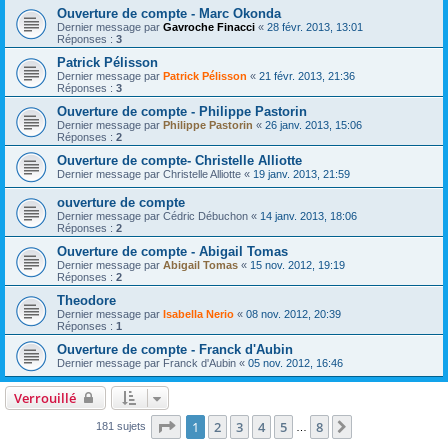
Ouverture de compte - Marc Okonda
Dernier message par
Gavroche Finacci
«
28 févr. 2013, 13:01
Réponses :
3
Patrick Pélisson
Dernier message par
Patrick Pélisson
«
21 févr. 2013, 21:36
Réponses :
3
Ouverture de compte - Philippe Pastorin
Dernier message par
Philippe Pastorin
«
26 janv. 2013, 15:06
Réponses :
2
Ouverture de compte- Christelle Alliotte
Dernier message par
Christelle Alliotte
«
19 janv. 2013, 21:59
ouverture de compte
Dernier message par
Cédric Débuchon
«
14 janv. 2013, 18:06
Réponses :
2
Ouverture de compte - Abigail Tomas
Dernier message par
Abigail Tomas
«
15 nov. 2012, 19:19
Réponses :
2
Theodore
Dernier message par
Isabella Nerio
«
08 nov. 2012, 20:39
Réponses :
1
Ouverture de compte - Franck d'Aubin
Dernier message par
Franck d'Aubin
«
05 nov. 2012, 16:46
Verrouillé
Page
1
sur
8
1
2
3
4
5
8
Suivante
181 sujets
…