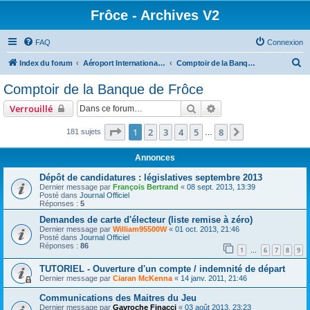
Frôce - Archives V2
FAQ
Connexion
R
Index du forum
Aéroport International Thomas Rolland
Comptoir de la Banque de Frôce
e
Comptoir de la Banque de Frôce
c
Rechercher
Recherche avancée
Verrouillé
h
e
Page
1
sur
8
1
2
3
4
5
8
Suivante
181 sujets
…
r
Annonces
c
Dépôt de candidatures : législatives septembre 2013
h
Dernier message par
François Bertrand
«
08 sept. 2013, 13:39
Posté dans
Journal Officiel
e
Réponses :
5
r
Demandes de carte d'électeur (liste remise à zéro)
Dernier message par
William95500W
«
01 oct. 2013, 21:46
Posté dans
Journal Officiel
Réponses :
86
1
6
7
8
9
…
TUTORIEL - Ouverture d'un compte / indemnité de départ
Dernier message par
Ciaran McKenna
«
14 janv. 2011, 21:46
Communications des Maitres du Jeu
Dernier message par
Gavroche Finacci
«
03 août 2013, 23:23