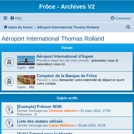
Frôce - Archives V2
FAQ
Connexion
R
Index du forum
Aéroport International Thomas Rolland
e
Aéroport International Thomas Rolland
c
Forum
h
e
Aéroport International d'Aspen
Première étape lors de votre arrivée :
présentez-vous et
r
naturalisez-vous ici
.
Sujets :
458
c
Comptoir de la Banque de Frôce
h
Passez-y pour
demander votre indemnité de départ et ouvrir
votre compte
.
e
Sujets :
182
r
Sujets actifs
[Exemple] Prénom NOM
Dernier message par
Christian Valmont
«
01 mars 2012, 17:50
Réponses :
2
Liste des avatars utilisés
Dernier message par
Ciaran McKenna
«
30 juin 2010, 13:24
[Aide] Tutoriel pour le bbcode