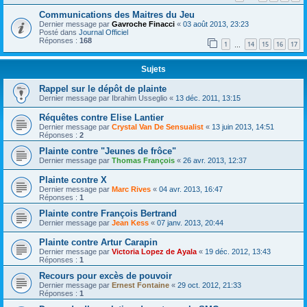
Communications des Maitres du Jeu
Dernier message par
Gavroche Finacci
«
03 août 2013, 23:23
Posté dans
Journal Officiel
Réponses :
168
1
14
15
16
17
…
Sujets
Rappel sur le dépôt de plainte
Dernier message par
Ibrahim Usseglio
«
13 déc. 2011, 13:15
Réquêtes contre Elise Lantier
Dernier message par
Crystal Van De Sensualist
«
13 juin 2013, 14:51
Réponses :
2
Plainte contre "Jeunes de frôce"
Dernier message par
Thomas François
«
26 avr. 2013, 12:37
Plainte contre X
Dernier message par
Marc Rives
«
04 avr. 2013, 16:47
Réponses :
1
Plainte contre François Bertrand
Dernier message par
Jean Kess
«
07 janv. 2013, 20:44
Plainte contre Artur Carapin
Dernier message par
Victoria Lopez de Ayala
«
19 déc. 2012, 13:43
Réponses :
1
Recours pour excès de pouvoir
Dernier message par
Ernest Fontaine
«
29 oct. 2012, 21:33
Réponses :
1