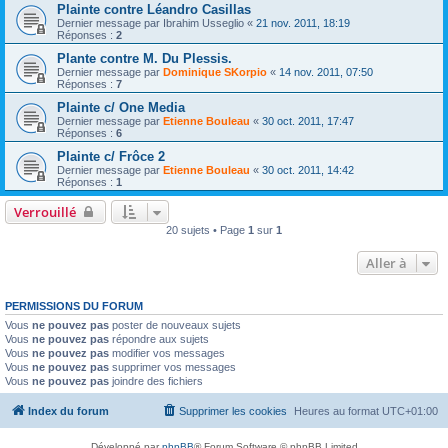
Plainte contre Léandro Casillas
Dernier message par
Ibrahim Usseglio
«
21 nov. 2011, 18:19
Réponses :
2
Plante contre M. Du Plessis.
Dernier message par
Dominique SKorpio
«
14 nov. 2011, 07:50
Réponses :
7
Plainte c/ One Media
Dernier message par
Etienne Bouleau
«
30 oct. 2011, 17:47
Réponses :
6
Plainte c/ Frôce 2
Dernier message par
Etienne Bouleau
«
30 oct. 2011, 14:42
Réponses :
1
Verrouillé
20 sujets • Page
1
sur
1
Aller à
PERMISSIONS DU FORUM
Vous
ne pouvez pas
poster de nouveaux sujets
Vous
ne pouvez pas
répondre aux sujets
Vous
ne pouvez pas
modifier vos messages
Vous
ne pouvez pas
supprimer vos messages
Vous
ne pouvez pas
joindre des fichiers
Index du forum
Supprimer les cookies
Heures au format
UTC+01:00
Développé par
phpBB
® Forum Software © phpBB Limited