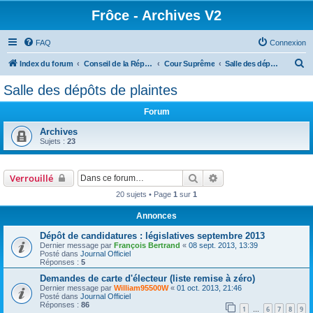
Frôce - Archives V2
FAQ
Connexion
R
Index du forum
Conseil de la République
Cour Suprême
Salle des dépôts de plaintes
e
Salle des dépôts de plaintes
c
Forum
h
e
Archives
Sujets :
23
r
c
Rechercher
Recherche avancée
Verrouillé
h
20 sujets • Page
1
sur
1
e
r
Annonces
Dépôt de candidatures : législatives septembre 2013
Dernier message par
François Bertrand
«
08 sept. 2013, 13:39
Posté dans
Journal Officiel
Réponses :
5
Demandes de carte d'électeur (liste remise à zéro)
Dernier message par
William95500W
«
01 oct. 2013, 21:46
Posté dans
Journal Officiel
Réponses :
86
1
6
7
8
9
…