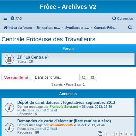
Frôce - Archives V2
FAQ
Connexion
R
Index du forum
Entreprises et Associations
Syndicats et associations
Centrale Frôceuse des Travailleurs
e
Centrale Frôceuse des Travailleurs
c
Forum
h
e
ZP "La Centrale"
Sujets :
18
r
c
Rechercher
Recherche avancée
Verrouillé
h
3 sujets • Page
1
sur
1
e
r
Annonces
Dépôt de candidatures : législatives septembre 2013
Dernier message par
François Bertrand
«
08 sept. 2013, 13:39
Posté dans
Journal Officiel
Réponses :
5
Demandes de carte d'électeur (liste remise à zéro)
Dernier message par
William95500W
«
01 oct. 2013, 21:46
Posté dans
Journal Officiel
Réponses :
86
1
6
7
8
9
…