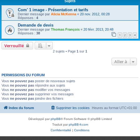
Sujets
Com' 1 image - Présentation et tarifs
Dernier message par
Alicia McKenna
«
20 nov. 2012, 00:28
Réponses :
4
Demande de devis
Dernier message par
Thomas François
«
20 févr. 2013, 20:48
Réponses :
38
1
2
3
4
Verrouillé
2 sujets • Page
1
sur
1
Aller à
PERMISSIONS DU FORUM
Vous
ne pouvez pas
poster de nouveaux sujets
Vous
ne pouvez pas
répondre aux sujets
Vous
ne pouvez pas
modifier vos messages
Vous
ne pouvez pas
supprimer vos messages
Vous
ne pouvez pas
joindre des fichiers
Index du forum
Supprimer les cookies
Heures au format
UTC+01:00
Développé par
phpBB
® Forum Software © phpBB Limited
Traduit par
phpBB-fr.com
Confidentialité
|
Conditions