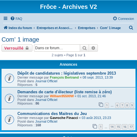
Frôce - Archives V2
FAQ
Connexion
R
Index du forum
Entreprises et Associations
Entreprises
Com' 1 image
e
Com' 1 image
c
Rechercher
Recherche avancée
Verrouillé
h
2 sujets • Page
1
sur
1
e
Annonces
r
c
Dépôt de candidatures : législatives septembre 2013
Dernier message par
François Bertrand
«
08 sept. 2013, 13:39
h
Posté dans
Journal Officiel
Réponses :
5
e
Demandes de carte d'électeur (liste remise à zéro)
r
Dernier message par
William95500W
«
01 oct. 2013, 21:46
Posté dans
Journal Officiel
Réponses :
86
1
6
7
8
9
…
Communications des Maitres du Jeu
Dernier message par
Gavroche Finacci
«
03 août 2013, 23:23
Posté dans
Journal Officiel
Réponses :
168
1
14
15
16
17
…