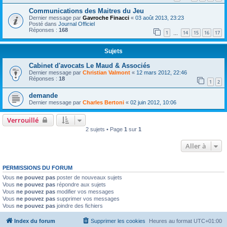
Communications des Maitres du Jeu
Dernier message par
Gavroche Finacci
«
03 août 2013, 23:23
Posté dans
Journal Officiel
Réponses :
168
1
14
15
16
17
…
Sujets
Cabinet d'avocats Le Maud & Associés
Dernier message par
Christian Valmont
«
12 mars 2012, 22:46
Réponses :
18
1
2
demande
Dernier message par
Charles Bertoni
«
02 juin 2012, 10:06
Verrouillé
2 sujets • Page
1
sur
1
Aller à
PERMISSIONS DU FORUM
Vous
ne pouvez pas
poster de nouveaux sujets
Vous
ne pouvez pas
répondre aux sujets
Vous
ne pouvez pas
modifier vos messages
Vous
ne pouvez pas
supprimer vos messages
Vous
ne pouvez pas
joindre des fichiers
Index du forum
Supprimer les cookies
Heures au format
UTC+01:00