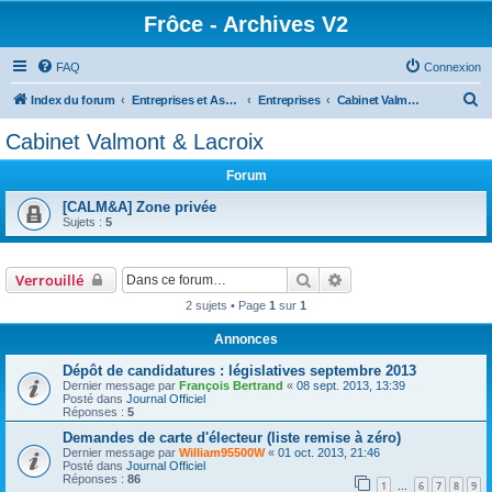
Frôce - Archives V2
FAQ
Connexion
R
Index du forum
Entreprises et Associations
Entreprises
Cabinet Valmont & Lacroix
e
Cabinet Valmont & Lacroix
c
Forum
h
e
[CALM&A] Zone privée
Sujets :
5
r
c
Rechercher
Recherche avancée
Verrouillé
h
2 sujets • Page
1
sur
1
e
r
Annonces
Dépôt de candidatures : législatives septembre 2013
Dernier message par
François Bertrand
«
08 sept. 2013, 13:39
Posté dans
Journal Officiel
Réponses :
5
Demandes de carte d'électeur (liste remise à zéro)
Dernier message par
William95500W
«
01 oct. 2013, 21:46
Posté dans
Journal Officiel
Réponses :
86
1
6
7
8
9
…