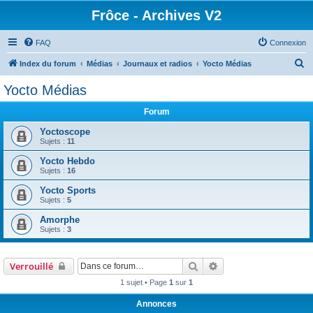
Frôce - Archives V2
FAQ
Connexion
R
Index du forum
Médias
Journaux et radios
Yocto Médias
e
Yocto Médias
c
Forum
h
e
Yoctoscope
Sujets :
11
r
Yocto Hebdo
c
Sujets :
16
h
Yocto Sports
e
Sujets :
5
r
Amorphe
Sujets :
3
Rechercher
Recherche avancée
Verrouillé
1 sujet • Page
1
sur
1
Annonces