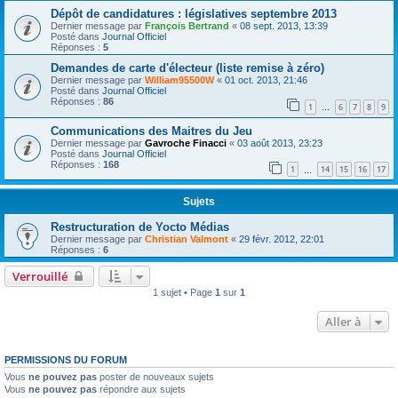
Dépôt de candidatures : législatives septembre 2013
Dernier message par
François Bertrand
«
08 sept. 2013, 13:39
Posté dans
Journal Officiel
Réponses :
5
Demandes de carte d'électeur (liste remise à zéro)
Dernier message par
William95500W
«
01 oct. 2013, 21:46
Posté dans
Journal Officiel
Réponses :
86
1
6
7
8
9
…
Communications des Maitres du Jeu
Dernier message par
Gavroche Finacci
«
03 août 2013, 23:23
Posté dans
Journal Officiel
Réponses :
168
1
14
15
16
17
…
Sujets
Restructuration de Yocto Médias
Dernier message par
Christian Valmont
«
29 févr. 2012, 22:01
Réponses :
6
Verrouillé
1 sujet • Page
1
sur
1
Aller à
PERMISSIONS DU FORUM
Vous
ne pouvez pas
poster de nouveaux sujets
Vous
ne pouvez pas
répondre aux sujets