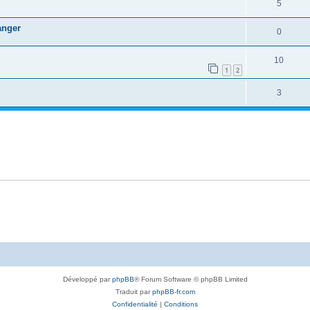
5
anger
0
10
1
2
3
Développé par
phpBB
® Forum Software © phpBB Limited
Traduit par
phpBB-fr.com
Confidentialité
|
Conditions