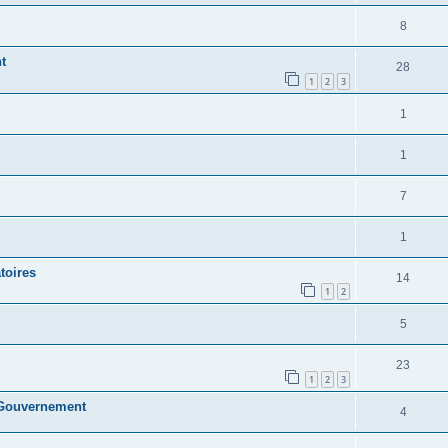
8
t
28
1
2
3
1
1
7
1
toires
14
1
2
5
23
1
2
3
u Gouvernement
4