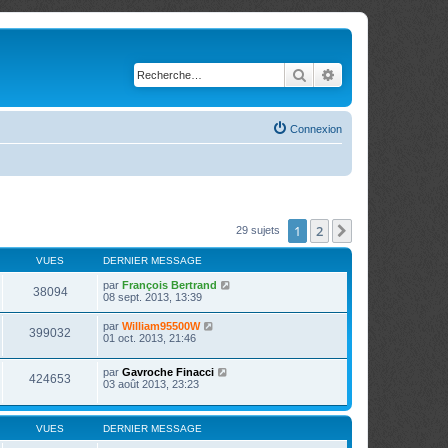
Rechercher
Recherche avancé
Connexion
1
2
Suivante
29 sujets
VUES
DERNIER MESSAGE
par
François Bertrand
38094
08 sept. 2013, 13:39
par
William95500W
399032
01 oct. 2013, 21:46
par
Gavroche Finacci
424653
03 août 2013, 23:23
VUES
DERNIER MESSAGE