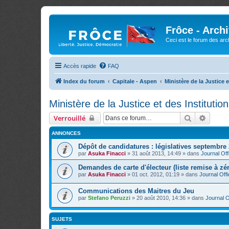
Frôce - Arch
Ceci est le forum des arch
Accès rapide
FAQ
Index du forum
Capitale - Aspen
Ministère de la Justice e
Ministère de la Justice et des Institutio
Rechercher
Recher
Verrouillé
ANNONCES
Dépôt de candidatures : législatives septembre
par
Asuka Finacci
»
31 août 2013, 14:49
» dans
Journal Offi
Demandes de carte d'électeur (liste remise à zé
par
Asuka Finacci
»
01 oct. 2012, 01:19
» dans
Journal Offi
Communications des Maitres du Jeu
par
Stefano Peruzzi
»
20 août 2010, 14:36
» dans
Journal Of
SUJETS