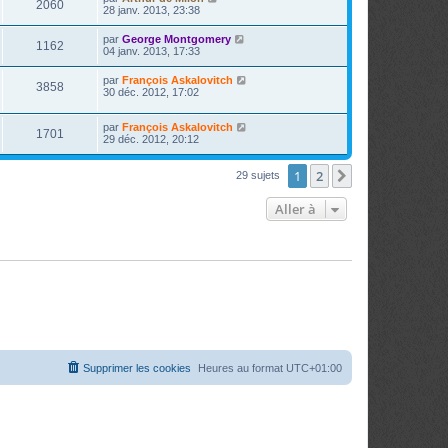
2060
28 janv. 2013, 23:38
par
George Montgomery
1162
04 janv. 2013, 17:33
par
François Askalovitch
3858
30 déc. 2012, 17:02
par
François Askalovitch
1701
29 déc. 2012, 20:12
1
2
Suivante
29 sujets
Aller à
Supprimer les cookies
Heures au format
UTC+01:00