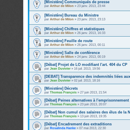
[Ministère] Communiqués de presse
par
Arthur de Milon
»
23 janv. 2013, 23:44
[Ministère] Bureau du Ministre
par
Arthur de Milon
»
23 janv. 2013, 23:13
[Ministère] Chiffres et statistiques
par
Arthur de Milon
»
26 janv. 2013, 16:33
[Ministère] Feuille de route
par
Arthur de Milon
»
26 janv. 2013, 00:11
[Ministère] Salle de conférence
par
Arthur de Milon
»
24 janv. 2013, 00:19
[Débat] Projet de LO modifiant l'art. 404 du CP
par
Jean Duvivier
»
16 juil. 2013, 19:56
[DEBAT] Transparence des indemnités liées au
par
Jean Duvivier
»
02 juil. 2013, 18:16
[Ministère] Décrets
par
Thomas François
»
27 juin 2013, 21:54
[Débat] Peines alternatives à l'emprisonnement
par
Thomas François
»
23 juin 2013, 20:07
[Débat] Non cumul des salaires des élus de la 
par
Thomas François
»
13 juin 2013, 19:35
[Débat] Encadrement des extraditions
par
Rosalinda Hanke
»
07 mai 2013, 22:30