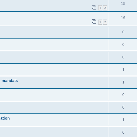
15
1
2
16
1
2
0
0
0
1
x mandats
1
0
0
Nation
1
0