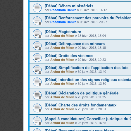
[Débat] Débats ministériels
par
Rosalinda Hanke
»
19 avr. 2013, 14:12
[Débat] Renforcement des pouvoirs du Présiden
par
Rosalinda Hanke
»
08 avr. 2013, 20:27
[Débat] Magistrature
par
Arthur de Milon
»
13 févr. 2013, 15:04
[Débat] Délinquance des mineurs
par
Arthur de Milon
»
09 févr. 2013, 18:18
[Débat] Droits des victimes
par
Arthur de Milon
»
10 févr. 2013, 10:23
[Débat] Simplification de l'application des lois
par
Arthur de Milon
»
30 janv. 2013, 13:40
[Débat] Interdiction des signes religieux ostenta
par
Arthur de Milon
»
30 janv. 2013, 13:30
[Débat] Déclaration de politique générale
par
Arthur de Milon
»
26 janv. 2013, 11:25
[Débat] Charte des droits fondamentaux
par
Arthur de Milon
»
25 janv. 2013, 20:31
[Appel à candidatures] Conseiller juridique d
par
Arthur de Milon
»
25 janv. 2013, 16:55
[Débat] Reconnaissance du vote blanc