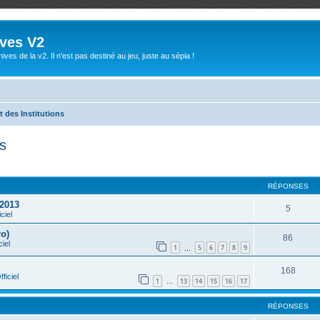
ives V2
ives de la v2. Il n'est pas destiné au jeu, juste au sépia !
t des Institutions
ns
che avancée
RÉPONSES
 2013
5
ciel
ro)
86
ciel
1
5
6
7
8
9
…
168
ficiel
1
13
14
15
16
17
…
RÉPONSES