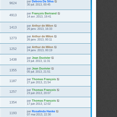
par
Debora Da Silva
9624
30 juil. 2013, 00:45
par
François Bertrand
4913
14 avr. 2013, 19:41
par
Arthur de Milon
1413
26 janv. 2013, 16:33
par
Arthur de Milon
1273
26 janv. 2013, 00:11
par
Arthur de Milon
1252
24 janv. 2013, 00:19
par
Jean Duvivier
1438
23 juil. 2013, 11:31
par
Jean Duvivier
1355
05 juil. 2013, 21:51
par
Thomas François
1187
27 juin 2013, 21:54
par
Thomas François
1257
23 juin 2013, 20:07
par
Thomas François
1354
17 juin 2013, 12:02
par
Rosalinda Hanke
1193
07 mai 2013, 22:30