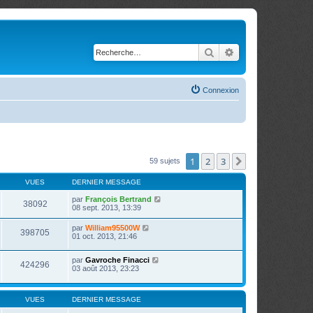
Rechercher
Recherche avancé
Connexion
1
2
3
Suivante
59 sujets
VUES
DERNIER MESSAGE
par
François Bertrand
38092
08 sept. 2013, 13:39
par
William95500W
398705
01 oct. 2013, 21:46
par
Gavroche Finacci
424296
03 août 2013, 23:23
VUES
DERNIER MESSAGE