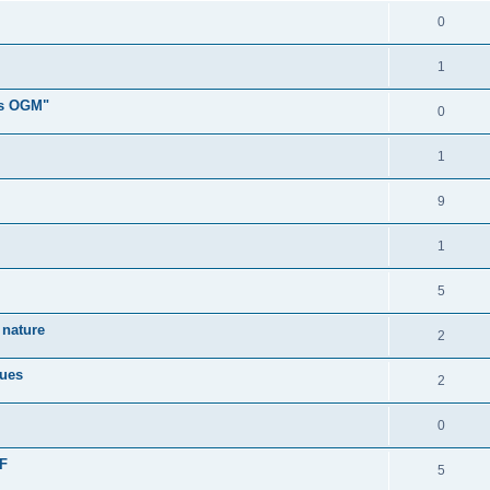
0
1
ans OGM"
0
1
9
1
5
 nature
2
ques
2
0
TF
5