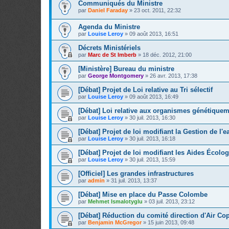
Communiqués du Ministre
par
Daniel Faraday
»
23 oct. 2011, 22:32
Agenda du Ministre
par
Louise Leroy
»
09 août 2013, 16:51
Décrets Ministériels
par
Marc de St Imberb
»
18 déc. 2012, 21:00
[Ministère] Bureau du ministre
par
George Montgomery
»
26 avr. 2013, 17:38
[Débat] Projet de Loi relative au Tri sélectif
par
Louise Leroy
»
09 août 2013, 16:49
[Débat] Loi relative aux organismes génétique
par
Louise Leroy
»
30 juil. 2013, 16:30
[Débat] Projet de loi modifiant la Gestion de l'e
par
Louise Leroy
»
30 juil. 2013, 16:18
[Débat] Projet de loi modifiant les Aides Écolo
par
Louise Leroy
»
30 juil. 2013, 15:59
[Officiel] Les grandes infrastructures
par
admin
»
31 juil. 2013, 13:37
[Débat] Mise en place du Passe Colombe
par
Mehmet Ismalotyglu
»
03 juil. 2013, 23:12
[Débat] Réduction du comité direction d'Air Co
par
Benjamin McGregor
»
15 juin 2013, 09:48