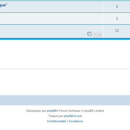
ique"
5
1
12
1
2
Développé par
phpBB
® Forum Software © phpBB Limited
Traduit par
phpBB-fr.com
Confidentialité
|
Conditions