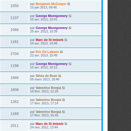
par
Benjamin McGregor
1050
15 juin 2013, 09:46
par
George Montgomery
1107
25 avr. 2013, 10:41
par
George Montgomery
1066
25 avr. 2013, 10:39
par
Marc de St Imberb
1181
24 avr. 2013, 19:48
par
Eric De Labarre
2704
22 avr. 2013, 15:49
par
George Montgomery
1198
15 avr. 2013, 16:12
par
Silvio de Bratt
1946
05 mars 2013, 18:46
par
Valentino Borgia
1808
18 févr. 2013, 12:25
par
Valentino Borgia
1262
17 févr. 2013, 17:14
par
Valentino Borgia
1189
17 févr. 2013, 15:45
par
Marc de St Imberb
2011
24 nov. 2012, 13:44