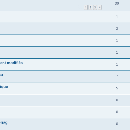
30
1
2
3
4
1
3
1
1
ment modifiés
1
au
7
gique
5
0
0
priag
0