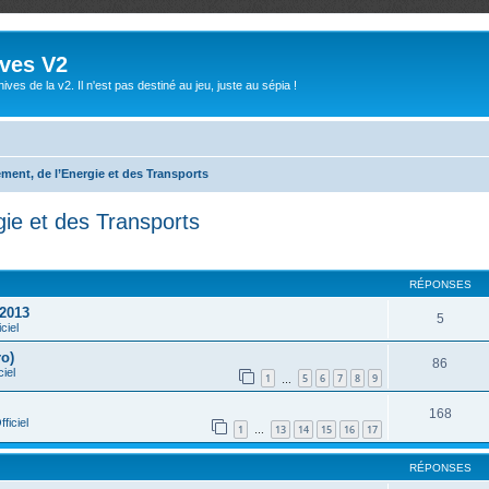
ives V2
ives de la v2. Il n'est pas destiné au jeu, juste au sépia !
ement, de l’Energie et des Transports
gie et des Transports
che avancée
RÉPONSES
 2013
5
ciel
ro)
86
ciel
1
5
6
7
8
9
…
168
ficiel
1
13
14
15
16
17
…
RÉPONSES