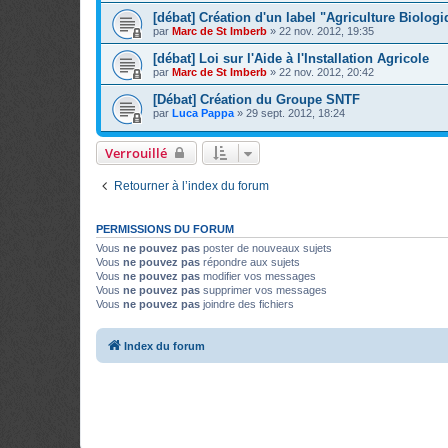
[débat] Création d'un label "Agriculture Biolog
par
Marc de St Imberb
»
22 nov. 2012, 19:35
[débat] Loi sur l'Aide à l'Installation Agricole
par
Marc de St Imberb
»
22 nov. 2012, 20:42
[Débat] Création du Groupe SNTF
par
Luca Pappa
»
29 sept. 2012, 18:24
Verrouillé
Retourner à l’index du forum
PERMISSIONS DU FORUM
Vous
ne pouvez pas
poster de nouveaux sujets
Vous
ne pouvez pas
répondre aux sujets
Vous
ne pouvez pas
modifier vos messages
Vous
ne pouvez pas
supprimer vos messages
Vous
ne pouvez pas
joindre des fichiers
Index du forum