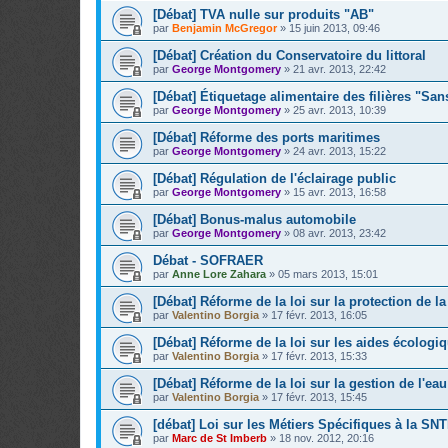
[Débat] TVA nulle sur produits "AB"
par
Benjamin McGregor
»
15 juin 2013, 09:46
[Débat] Création du Conservatoire du littoral
par
George Montgomery
»
21 avr. 2013, 22:42
[Débat] Étiquetage alimentaire des filières "S
par
George Montgomery
»
25 avr. 2013, 10:39
[Débat] Réforme des ports maritimes
par
George Montgomery
»
24 avr. 2013, 15:22
[Débat] Régulation de l'éclairage public
par
George Montgomery
»
15 avr. 2013, 16:58
[Débat] Bonus-malus automobile
par
George Montgomery
»
08 avr. 2013, 23:42
Débat - SOFRAER
par
Anne Lore Zahara
»
05 mars 2013, 15:01
[Débat] Réforme de la loi sur la protection de la
par
Valentino Borgia
»
17 févr. 2013, 16:05
[Débat] Réforme de la loi sur les aides écologi
par
Valentino Borgia
»
17 févr. 2013, 15:33
[Débat] Réforme de la loi sur la gestion de l'eau
par
Valentino Borgia
»
17 févr. 2013, 15:45
[débat] Loi sur les Métiers Spécifiques à la SN
par
Marc de St Imberb
»
18 nov. 2012, 20:16