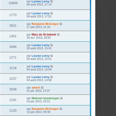
par
Louise Leroy
10806
09 août 2013, 17:14
par
Louise Leroy
1773
09 août 2013, 17:01
par
Benjamin McGregor
2621
27 juin 2013, 21:15
par
Marc de St Imberb
1401
26 avr. 2013, 18:52
par
Louise Leroy
3494
28 août 2013, 15:41
par
Louise Leroy
1271
04 août 2013, 15:01
par
Louise Leroy
3118
04 août 2013, 15:00
par
Louise Leroy
2237
04 août 2013, 14:58
par
admin
3038
31 juil. 2013, 13:37
par
Mehmet Ismalotyglu
1141
03 juil. 2013, 23:12
par
Benjamin McGregor
1120
15 juin 2013, 09:48