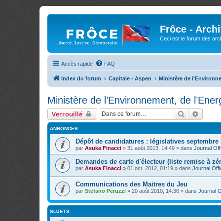
Frôce - Arch
Ceci est le forum des arch
Accès rapide
FAQ
Index du forum
Capitale - Aspen
Ministère de l’Environn
Ministère de l’Environnement, de l’Ener
Rechercher
Recher
Verrouillé
ANNONCES
Dépôt de candidatures : législatives septembre
par
Asuka Finacci
»
31 août 2013, 14:49
» dans
Journal Offi
Demandes de carte d'électeur (liste remise à zé
par
Asuka Finacci
»
01 oct. 2012, 01:19
» dans
Journal Offi
Communications des Maitres du Jeu
par
Stefano Peruzzi
»
20 août 2010, 14:36
» dans
Journal Of
SUJETS