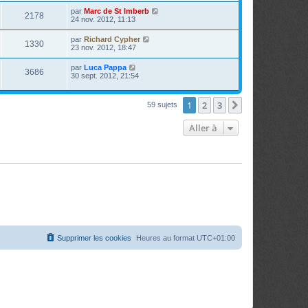
par
Marc de St Imberb
2178
24 nov. 2012, 11:13
par
Richard Cypher
1330
23 nov. 2012, 18:47
par
Luca Pappa
3686
30 sept. 2012, 21:54
1
2
3
Suivante
59 sujets
Aller à
Supprimer les cookies
Heures au format
UTC+01:00