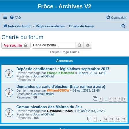
Frôce - Archives V2
FAQ
Connexion
R
Index du forum
Règles essentielles
Charte du forum
e
Charte du forum
c
Rechercher
Recherche avancée
Verrouillé
h
1 sujet • Page
1
sur
1
e
Annonces
r
c
Dépôt de candidatures : législatives septembre 2013
Dernier message par
François Bertrand
«
08 sept. 2013, 13:39
h
Posté dans
Journal Officiel
Réponses :
5
e
Demandes de carte d'électeur (liste remise à zéro)
r
Dernier message par
William95500W
«
01 oct. 2013, 21:46
Posté dans
Journal Officiel
Réponses :
86
1
6
7
8
9
…
Communications des Maitres du Jeu
Dernier message par
Gavroche Finacci
«
03 août 2013, 23:23
Posté dans
Journal Officiel
Réponses :
168
1
14
15
16
17
…