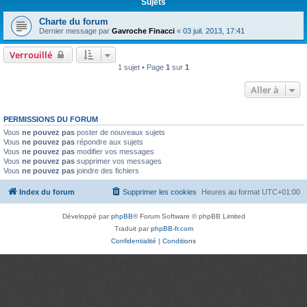
Sujets
Charte du forum
Dernier message par
Gavroche Finacci
«
03 juil. 2013, 17:41
Verrouillé
1 sujet • Page
1
sur
1
Aller à
PERMISSIONS DU FORUM
Vous
ne pouvez pas
poster de nouveaux sujets
Vous
ne pouvez pas
répondre aux sujets
Vous
ne pouvez pas
modifier vos messages
Vous
ne pouvez pas
supprimer vos messages
Vous
ne pouvez pas
joindre des fichiers
Index du forum
Supprimer les cookies
Heures au format
UTC+01:00
Développé par
phpBB
® Forum Software © phpBB Limited
Traduit par
phpBB-fr.com
Confidentialité
|
Conditions