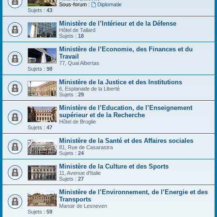
Sous-forum :
Diplomatie
Sujets :
43
Ministère de l’Intérieur et de la Défense
Hôtel de Tallard
Sujets :
18
Ministère de l’Economie, des Finances et du
Travail
77, Quai Albertas
Sujets :
98
Ministère de la Justice et des Institutions
6, Esplanade de la Liberté
Sujets :
29
Ministère de l’Education, de l’Enseignement
supérieur et de la Recherche
Hôtel de Broglie
Sujets :
47
Ministère de la Santé et des Affaires sociales
81, Rue de Casarastra
Sujets :
24
Ministère de la Culture et des Sports
11, Avenue d'Italie
Sujets :
27
Ministère de l’Environnement, de l’Energie et des
Transports
Manoir de Lesneven
Sujets :
59