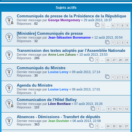
Sujets actifs
Communiqués de presse de la Présidence de la République
Dernier message par
George Montgomery
«
29 août 2013, 19:37
Réponses :
82
1
6
7
8
9
…
[Ministère] Communiqués de presse
Dernier message par
Jean-Sébastien Boremanne
«
12 août 2013, 20:54
Réponses :
32
1
2
3
4
Transmission des textes adoptés par l'Assemblée Nationale
Dernier message par
Anne Lore Zahara
«
10 août 2013, 23:53
Réponses :
285
1
26
27
28
29
…
Communiqués du Ministre
Dernier message par
Louise Leroy
«
09 août 2013, 17:14
Réponses :
30
1
2
3
4
Agenda du Ministre
Dernier message par
Louise Leroy
«
09 août 2013, 17:01
Réponses :
1
Communication de l'Hôtel Belley
Dernier message par
Léon Boniface
«
07 août 2013, 15:26
Réponses :
110
1
9
10
11
12
…
Absences - Démissions - Transfert de députés
Dernier message par
Jean Duvivier
«
06 août 2013, 22:58
Réponses :
363
1
34
35
36
37
…