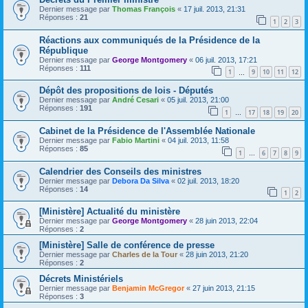
Dernier message par
Thomas François
«
17 juil. 2013, 21:31
Réponses :
21
1
2
3
Réactions aux communiqués de la Présidence de la
République
Dernier message par
George Montgomery
«
06 juil. 2013, 17:21
Réponses :
111
1
9
10
11
12
…
Dépôt des propositions de lois - Députés
Dernier message par
André Cesari
«
05 juil. 2013, 21:00
Réponses :
191
1
17
18
19
20
…
Cabinet de la Présidence de l'Assemblée Nationale
Dernier message par
Fabio Martini
«
04 juil. 2013, 11:58
Réponses :
85
1
6
7
8
9
…
Calendrier des Conseils des ministres
Dernier message par
Debora Da Silva
«
02 juil. 2013, 18:20
Réponses :
14
1
2
[Ministère] Actualité du ministère
Dernier message par
George Montgomery
«
28 juin 2013, 22:04
Réponses :
2
[Ministère] Salle de conférence de presse
Dernier message par
Charles de la Tour
«
28 juin 2013, 21:20
Réponses :
2
Décrets Ministériels
Dernier message par
Benjamin McGregor
«
27 juin 2013, 21:15
Réponses :
3