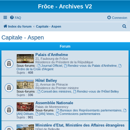
Frôce - Archives V2
FAQ
Connexion
R
Index du forum
Capitale - Aspen
e
Capitale - Aspen
c
Forum
h
e
Palais d'Anthelme
21, Faubourg de Frôce
r
Résidence du Président de la République
Sous-forums :
Journal Officiel
,
Rendez-vous du Palais d'Anthelme
,
c
Ordre de la Croix d'Argent
Sujets :
408
h
Hôtel Belley
e
11, Avenue de Phinacie
Résidence du Premier ministre
r
Sous-forums :
Conseil des ministres
,
Rendez-vous de l'Hôtel Belley
Sujets :
336
Assemblée Nationale
Palais de Montmorency
Sous-forums :
Bureaux des Représentants parlementaires
,
[AN] Débats
,
[AN] Votes
,
Commissions parlementaires
Sujets :
901
Ministère d'Etat, Ministère des Affaires étrangères
Hôtel de Belleville