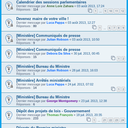
Calendrier des sessions parlementaires
Dernier message par
Anne Lore Zahara
«
03 août 2013, 17:24
Réponses :
114
1
9
10
11
12
…
Devenez maire de votre ville !
Dernier message par
Luca Pappa
«
03 août 2013, 12:27
Réponses :
80
1
6
7
8
9
…
[Ministère] Communiqués de presse
Dernier message par
Julian Robson
«
03 août 2013, 10:50
Réponses :
9
[Ministère] Communiqués de presse
Dernier message par
Debora Da Silva
«
30 juil. 2013, 00:45
Réponses :
15
1
2
[Ministère] Bureau du Ministre
Dernier message par
Julian Robson
«
28 juil. 2013, 16:03
Réponses :
1
[Ministère] Arrêtés ministériels
Dernier message par
Luca Pappa
«
24 juil. 2013, 07:02
Réponses :
14
1
2
[Ministère] Bureau du Ministre
Dernier message par
George Montgomery
«
23 juil. 2013, 12:38
Réponses :
6
Dépôt des projets de lois - Gouvernement
Dernier message par
Thomas François
«
18 juil. 2013, 20:35
Réponses :
233
1
21
22
23
24
…
Décrets du Premier ministre