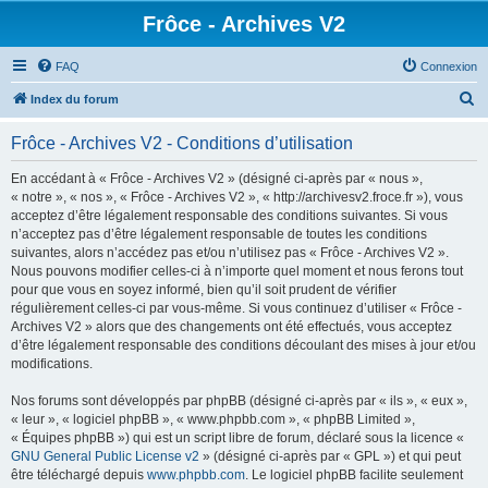
Frôce - Archives V2
FAQ
Connexion
R
Index du forum
e
Frôce - Archives V2 - Conditions d’utilisation
c
h
En accédant à « Frôce - Archives V2 » (désigné ci-après par « nous »,
« notre », « nos », « Frôce - Archives V2 », « http://archivesv2.froce.fr »), vous
e
acceptez d’être légalement responsable des conditions suivantes. Si vous
r
n’acceptez pas d’être légalement responsable de toutes les conditions
suivantes, alors n’accédez pas et/ou n’utilisez pas « Frôce - Archives V2 ».
c
Nous pouvons modifier celles-ci à n’importe quel moment et nous ferons tout
h
pour que vous en soyez informé, bien qu’il soit prudent de vérifier
régulièrement celles-ci par vous-même. Si vous continuez d’utiliser « Frôce -
e
Archives V2 » alors que des changements ont été effectués, vous acceptez
r
d’être légalement responsable des conditions découlant des mises à jour et/ou
modifications.
Nos forums sont développés par phpBB (désigné ci-après par « ils », « eux »,
« leur », « logiciel phpBB », « www.phpbb.com », « phpBB Limited »,
« Équipes phpBB ») qui est un script libre de forum, déclaré sous la licence «
GNU General Public License v2
» (désigné ci-après par « GPL ») et qui peut
être téléchargé depuis
www.phpbb.com
. Le logiciel phpBB facilite seulement