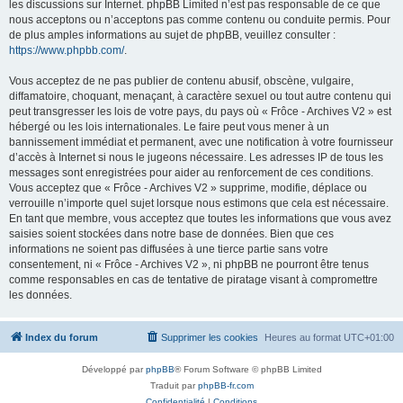
les discussions sur Internet. phpBB Limited n’est pas responsable de ce que
nous acceptons ou n’acceptons pas comme contenu ou conduite permis. Pour
de plus amples informations au sujet de phpBB, veuillez consulter :
https://www.phpbb.com/
.
Vous acceptez de ne pas publier de contenu abusif, obscène, vulgaire,
diffamatoire, choquant, menaçant, à caractère sexuel ou tout autre contenu qui
peut transgresser les lois de votre pays, du pays où « Frôce - Archives V2 » est
hébergé ou les lois internationales. Le faire peut vous mener à un
bannissement immédiat et permanent, avec une notification à votre fournisseur
d’accès à Internet si nous le jugeons nécessaire. Les adresses IP de tous les
messages sont enregistrées pour aider au renforcement de ces conditions.
Vous acceptez que « Frôce - Archives V2 » supprime, modifie, déplace ou
verrouille n’importe quel sujet lorsque nous estimons que cela est nécessaire.
En tant que membre, vous acceptez que toutes les informations que vous avez
saisies soient stockées dans notre base de données. Bien que ces
informations ne soient pas diffusées à une tierce partie sans votre
consentement, ni « Frôce - Archives V2 », ni phpBB ne pourront être tenus
comme responsables en cas de tentative de piratage visant à compromettre
les données.
Index du forum
Supprimer les cookies
Heures au format
UTC+01:00
Développé par
phpBB
® Forum Software © phpBB Limited
Traduit par
phpBB-fr.com
Confidentialité
|
Conditions