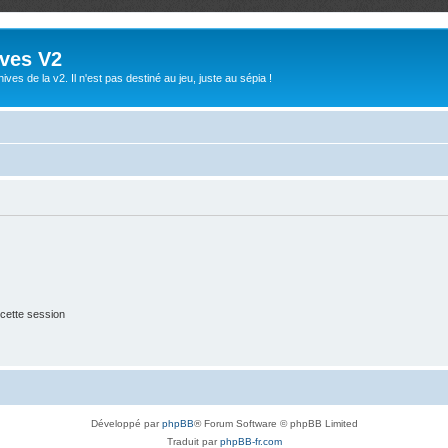
ives V2
ives de la v2. Il n'est pas destiné au jeu, juste au sépia !
cette session
Développé par
phpBB
® Forum Software © phpBB Limited
Traduit par
phpBB-fr.com