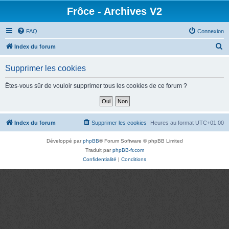
Frôce - Archives V2
FAQ
Connexion
R
Index du forum
e
Supprimer les cookies
c
h
Êtes-vous sûr de vouloir supprimer tous les cookies de ce forum ?
e
r
c
Index du forum
Supprimer les cookies
Heures au format
UTC+01:00
h
Développé par
phpBB
® Forum Software © phpBB Limited
e
Traduit par
phpBB-fr.com
r
Confidentialité
|
Conditions