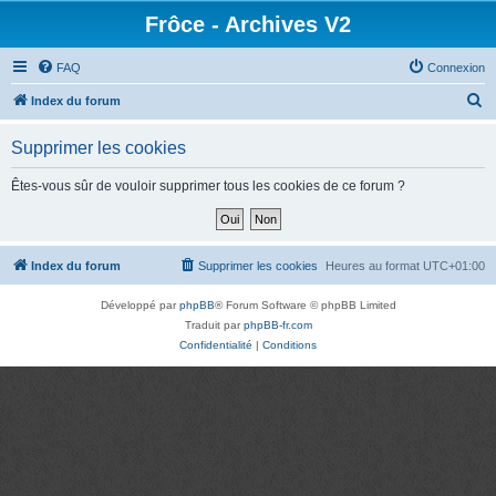
Frôce - Archives V2
FAQ
Connexion
R
Index du forum
e
Supprimer les cookies
c
h
Êtes-vous sûr de vouloir supprimer tous les cookies de ce forum ?
e
r
c
Index du forum
Supprimer les cookies
Heures au format
UTC+01:00
h
Développé par
phpBB
® Forum Software © phpBB Limited
e
Traduit par
phpBB-fr.com
r
Confidentialité
|
Conditions