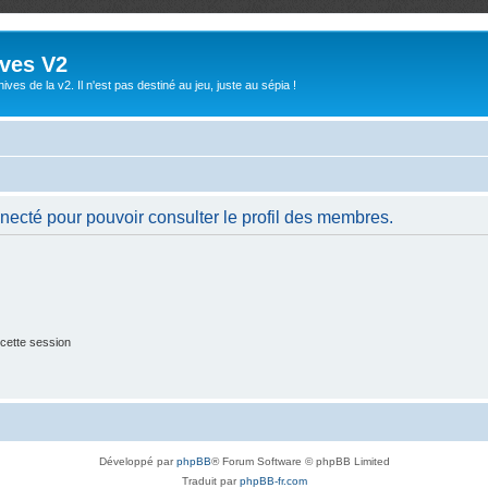
ives V2
ives de la v2. Il n'est pas destiné au jeu, juste au sépia !
necté pour pouvoir consulter le profil des membres.
cette session
Développé par
phpBB
® Forum Software © phpBB Limited
Traduit par
phpBB-fr.com