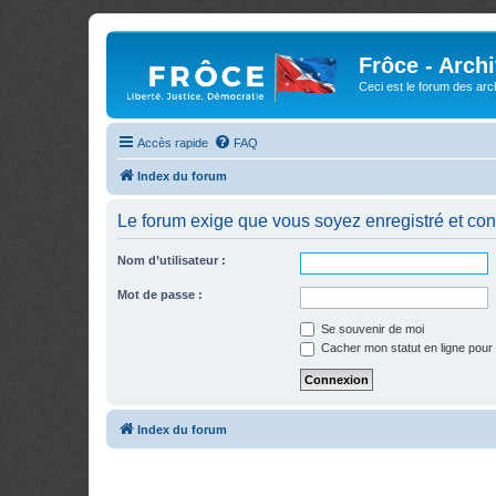
Frôce - Arch
Ceci est le forum des arch
Accès rapide
FAQ
Index du forum
Le forum exige que vous soyez enregistré et con
Nom d’utilisateur :
Mot de passe :
Se souvenir de moi
Cacher mon statut en ligne pour 
Index du forum