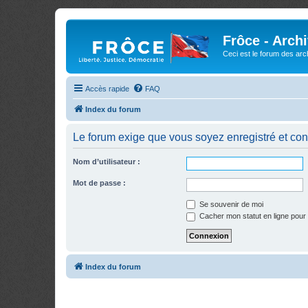
Frôce - Arch
Ceci est le forum des arch
Accès rapide
FAQ
Index du forum
Le forum exige que vous soyez enregistré et con
Nom d’utilisateur :
Mot de passe :
Se souvenir de moi
Cacher mon statut en ligne pour 
Index du forum