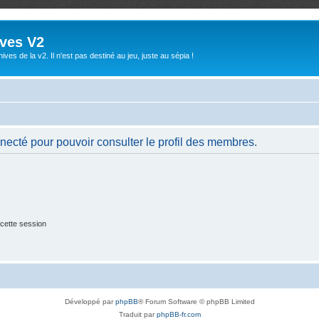
ives V2
ives de la v2. Il n'est pas destiné au jeu, juste au sépia !
necté pour pouvoir consulter le profil des membres.
cette session
Développé par
phpBB
® Forum Software © phpBB Limited
Traduit par
phpBB-fr.com