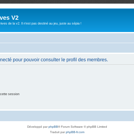
ives V2
ives de la v2. Il n'est pas destiné au jeu, juste au sépia !
necté pour pouvoir consulter le profil des membres.
cette session
Développé par
phpBB
® Forum Software © phpBB Limited
Traduit par
phpBB-fr.com