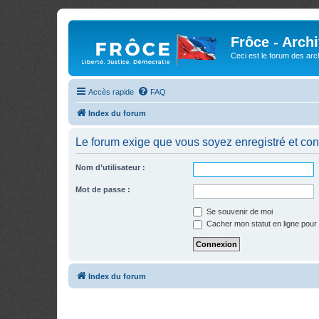
Frôce - Arch
Ceci est le forum des arch
Accès rapide
FAQ
Index du forum
Le forum exige que vous soyez enregistré et con
Nom d’utilisateur :
Mot de passe :
Se souvenir de moi
Cacher mon statut en ligne pour 
Index du forum