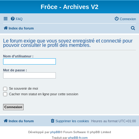
Frôce - Archives V2
FAQ
Connexion
R
Index du forum
e
Le forum exige que vous soyez enregistré et connecté pour
c
pouvoir consulter le profil des membres.
h
Nom d’utilisateur :
e
r
Mot de passe :
c
h
e
Se souvenir de moi
Cacher mon statut en ligne pour cette session
r
Index du forum
Supprimer les cookies
Heures au format
UTC+01:00
Développé par
phpBB
® Forum Software © phpBB Limited
Traduit par
phpBB-fr.com