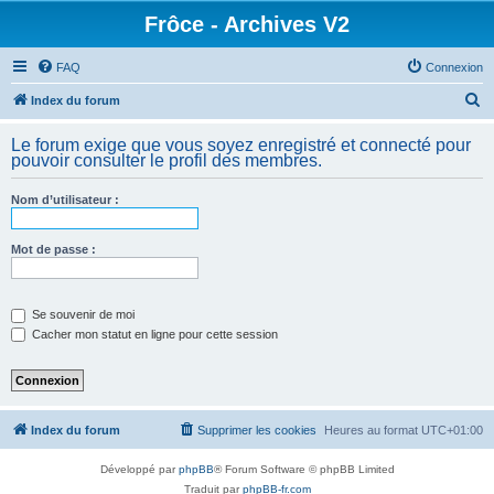
Frôce - Archives V2
FAQ
Connexion
R
Index du forum
e
Le forum exige que vous soyez enregistré et connecté pour
c
pouvoir consulter le profil des membres.
h
Nom d’utilisateur :
e
r
Mot de passe :
c
h
e
Se souvenir de moi
Cacher mon statut en ligne pour cette session
r
Index du forum
Supprimer les cookies
Heures au format
UTC+01:00
Développé par
phpBB
® Forum Software © phpBB Limited
Traduit par
phpBB-fr.com