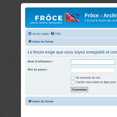
Frôce - Arch
Ceci est le forum des arch
Accès rapide
FAQ
Index du forum
Le forum exige que vous soyez enregistré et con
Nom d’utilisateur :
Mot de passe :
Se souvenir de moi
Cacher mon statut en ligne pour 
Index du forum