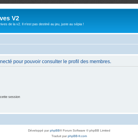
ives V2
ives de la v2. Il n'est pas destiné au jeu, juste au sépia !
necté pour pouvoir consulter le profil des membres.
cette session
Développé par
phpBB
® Forum Software © phpBB Limited
Traduit par
phpBB-fr.com