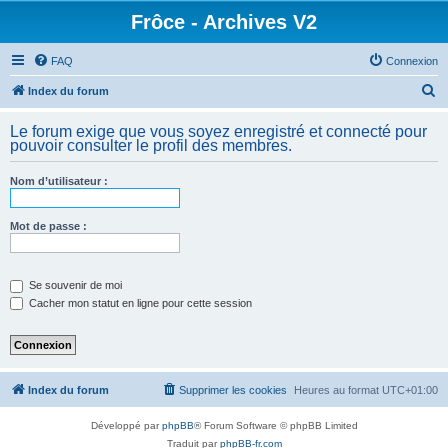
Frôce - Archives V2
FAQ
Connexion
R
Index du forum
e
Le forum exige que vous soyez enregistré et connecté pour
c
pouvoir consulter le profil des membres.
h
Nom d’utilisateur :
e
r
Mot de passe :
c
h
e
Se souvenir de moi
Cacher mon statut en ligne pour cette session
r
Index du forum
Supprimer les cookies
Heures au format
UTC+01:00
Développé par
phpBB
® Forum Software © phpBB Limited
Traduit par
phpBB-fr.com