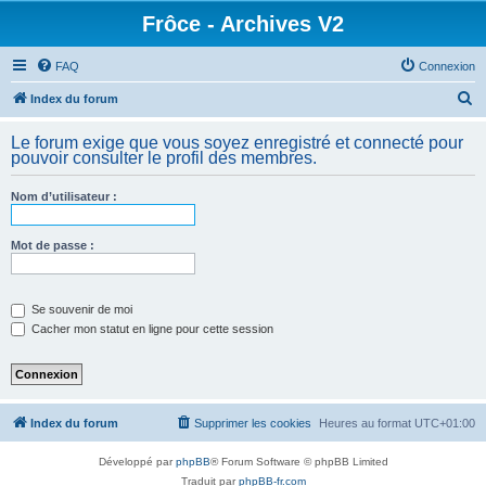
Frôce - Archives V2
FAQ
Connexion
R
Index du forum
e
Le forum exige que vous soyez enregistré et connecté pour
c
pouvoir consulter le profil des membres.
h
Nom d’utilisateur :
e
r
Mot de passe :
c
h
e
Se souvenir de moi
Cacher mon statut en ligne pour cette session
r
Index du forum
Supprimer les cookies
Heures au format
UTC+01:00
Développé par
phpBB
® Forum Software © phpBB Limited
Traduit par
phpBB-fr.com