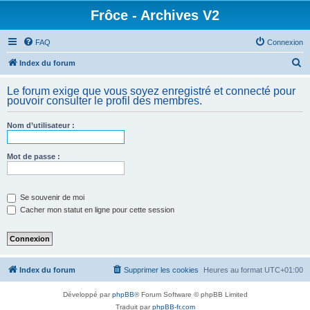
Frôce - Archives V2
FAQ
Connexion
R
Index du forum
e
Le forum exige que vous soyez enregistré et connecté pour
c
pouvoir consulter le profil des membres.
h
Nom d’utilisateur :
e
r
Mot de passe :
c
h
e
Se souvenir de moi
Cacher mon statut en ligne pour cette session
r
Index du forum
Supprimer les cookies
Heures au format
UTC+01:00
Développé par
phpBB
® Forum Software © phpBB Limited
Traduit par
phpBB-fr.com