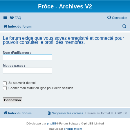
Frôce - Archives V2
FAQ
Connexion
R
Index du forum
e
Le forum exige que vous soyez enregistré et connecté pour
c
pouvoir consulter le profil des membres.
h
Nom d’utilisateur :
e
r
Mot de passe :
c
h
e
Se souvenir de moi
Cacher mon statut en ligne pour cette session
r
Index du forum
Supprimer les cookies
Heures au format
UTC+01:00
Développé par
phpBB
® Forum Software © phpBB Limited
Traduit par
phpBB-fr.com